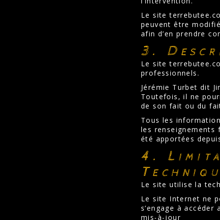
l’intervention.
Le site terrebutee.c
peuvent être modifié
afin d’en prendre co
3. Descr
Le site terrebutee.c
professionnels.
Jérémie Turbet dit J
Toutefois, il ne pou
de son fait ou du fai
Tous les informations
les renseignements f
été apportées depuis
4. Limit
Techniqu
Le site utilise la te
Le site Internet ne p
s’engage à accéder a
mis-à-jour