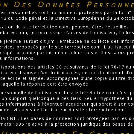
on Des Données Personne
es personnelles sont notamment protégées par la loi n° 7
26-13 du Code pénal et la Directive Européenne du 24 octo
lisation du site terrebutee.com, peuvent êtres recueillies : 
ebutee.com, le fournisseur d’accès de l’utilisateur, l’adres
e Jérémie Turbet dit Jim Terrebutée ne collecte des inform
ervices proposés par le site terrebutee.com. L’utilisateu
qu’il procède par lui-même à leur saisie. Il est alors préc
s informations.
positions des articles 38 et suivants de la loi 78-17 du 6 
ilisateur dispose d’un droit d’accès, de rectification et 
e écrite et signée, accompagnée d’une copie du titre d’ide
à laquelle la réponse doit être envoyée.
rsonnelle de l’utilisateur du site terrebutee.com n’est pub
un support quelconque à des tiers. Seule l’hypothèse du r
es informations à l’éventuel acquéreur qui serait à son t
ées vis à vis de l’utilisateur du site : terrebutee.com.
à la CNIL. Les bases de données sont protégées par les dis
 mars 1996 relative à la protection juridique des bases d