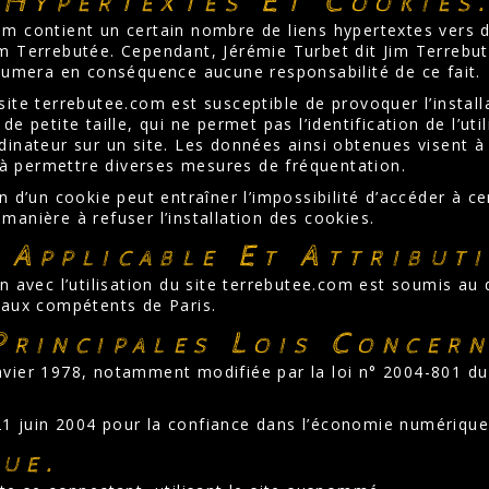
 Hypertextes Et Cookies
om contient un certain nombre de liens hypertextes vers d’
im Terrebutée. Cependant, Jérémie Turbet dit Jim Terrebutée
assumera en conséquence aucune responsabilité de ce fait.
site terrebutee.com est susceptible de provoquer l’installa
 de petite taille, qui ne permet pas l’identification de l’ut
dinateur sur un site. Les données ainsi obtenues visent à fa
à permettre diverses mesures de fréquentation.
on d’un cookie peut entraîner l’impossibilité d’accéder à ce
manière à refuser l’installation des cookies.
 Applicable Et Attributi
on avec l’utilisation du site terrebutee.com est soumis au dr
unaux compétents de Paris.
Principales Lois Concern
nvier 1978, notamment modifiée par la loi n° 2004-801 du 6
21 juin 2004 pour la confiance dans l’économie numérique
que.