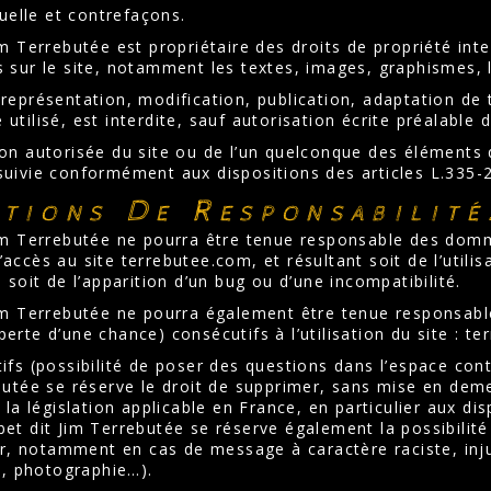
tuelle et contrefaçons.
m Terrebutée est propriétaire des droits de propriété intel
 sur le site, notamment les textes, images, graphismes, l
représentation, modification, publication, adaptation de t
tilisé, est interdite, sauf autorisation écrite préalable d
on autorisée du site ou de l’un quelconque des éléments 
uivie conformément aux dispositions des articles L.335-2 
ations De Responsabilité
im Terrebutée ne pourra être tenue responsable des domm
e l’accès au site terrebutee.com, et résultant soit de l’uti
 soit de l’apparition d’un bug ou d’une incompatibilité.
Jim Terrebutée ne pourra également être tenue responsab
erte d’une chance) consécutifs à l’utilisation du site : t
ifs (possibilité de poser des questions dans l’espace conta
butée se réserve le droit de supprimer, sans mise en de
 la législation applicable en France, en particulier aux di
et dit Jim Terrebutée se réserve également la possibilité 
eur, notamment en cas de message à caractère raciste, inj
te, photographie…).