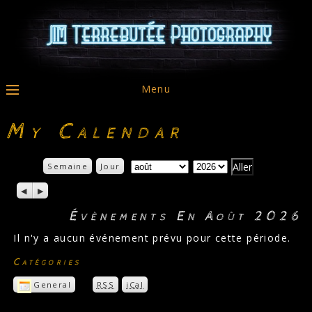
Menu
My Calendar
Mois:
Année:
Mois
Semaine
Jour
P
S
r
u
é
i
Évènements En Août 2026
c
v
é
a
Il n'y a aucun événement prévu pour cette période.
d
n
e
t
Catégories
n
t
I
T
General
RSS
iCal
n
é
s
l